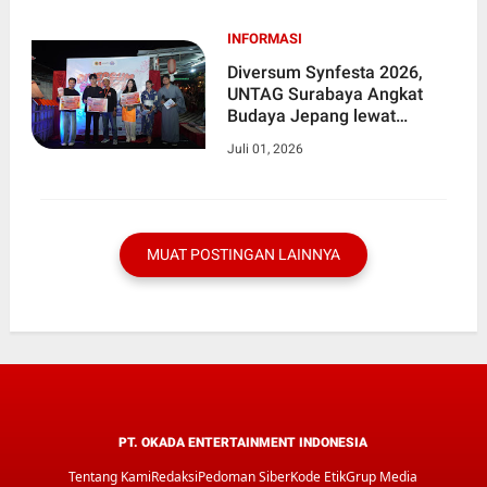
INFORMASI
Diversum Synfesta 2026,
UNTAG Surabaya Angkat
Budaya Jepang lewat
Fotografi dan Bazar Kreatif
Juli 01, 2026
MUAT POSTINGAN LAINNYA
PT. OKADA ENTERTAINMENT INDONESIA
Tentang Kami
Redaksi
Pedoman Siber
Kode Etik
Grup Media