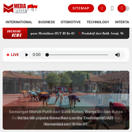
SITEMAP
INTERNATIONAL
BUSINESS
OTOMOTIVE
TECHNOLOGY
INTERTAI
BREAKING
: Rutan Kelas IIB Jepara Meriahkan HUT RI Ke-81
Produktif dari Balik Jeruji, Warga Bi
NEWS
LIVE
Semangat Merah Putih dari Balik Rutan, Warga Binaan Rutan
Raket Beradu, Solidaritas Bersatu: Rutan Kelas IIB Jepara
Kelas IIB Jepara Ramaikan Lomba Tradisional HUT
Meriahkan HUT RI Ke-81
Kemerdekaan RI Ke-81