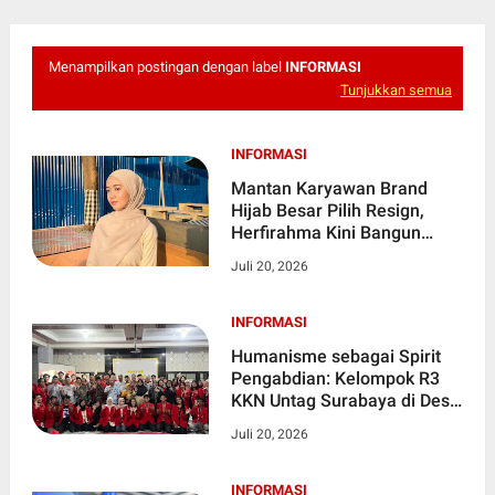
Menampilkan postingan dengan label
INFORMASI
Tunjukkan semua
INFORMASI
Mantan Karyawan Brand
Hijab Besar Pilih Resign,
Herfirahma Kini Bangun
Karier sebagai Konten
Juli 20, 2026
Kreator Place to Go di
Surabaya
INFORMASI
Humanisme sebagai Spirit
Pengabdian: Kelompok R3
KKN Untag Surabaya di Desa
Gumeng Raih Juara II KKN
Juli 20, 2026
Paling Berdampak
INFORMASI