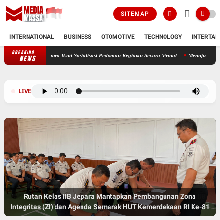
SITEMAP
INTERNATIONAL
BUSINESS
OTOMOTIVE
TECHNOLOGY
INTERTAI
BREAKING
tan Kelas IIB Jepara Ikuti Sosialisasi Pedoman Kegiatan Secara Virtual
Menuju Pering
NEWS
LIVE
Menuju Semarak HUT Kemerdekaan RI Ke-81, Rutan Kelas IIB
Rutan Kelas IIB Jepara Mantapkan Pembangunan Zona
Integritas (ZI) dan Agenda Semarak HUT Kemerdekaan RI Ke-81
Jepara Ikuti Sosialisasi Pedoman Kegiatan Secara Virtual