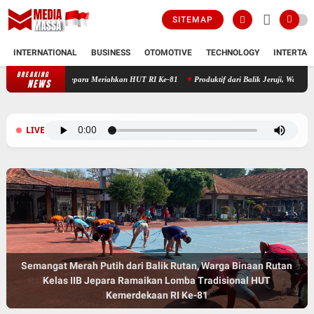
SITEMAP
INTERNATIONAL
BUSINESS
OTOMOTIVE
TECHNOLOGY
INTERTAI
BREAKING
Rutan Kelas IIB Jepara Meriahkan HUT RI Ke-81
Produktif dari Balik Jeruji, Warga Bina
NEWS
LIVE
Semangat Merah Putih dari Balik Rutan, Warga Binaan Rutan
Raket Beradu, Solidaritas Bersatu: Rutan Kelas IIB Jepara
Kelas IIB Jepara Ramaikan Lomba Tradisional HUT
Meriahkan HUT RI Ke-81
Kemerdekaan RI Ke-81