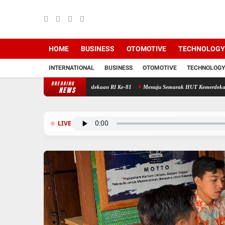
HOME
BUSINESS
OTOMOTIVE
TECHNOLOGY
INTERNATIONAL
BUSINESS
OTOMOTIVE
TECHNOLOGY
BREAKING
an Agenda Semarak HUT Kemerdekaan RI Ke-81
Menuju Semarak HUT Kemerdekaan RI Ke-81,
NEWS
LIVE