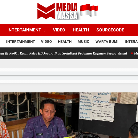
INTERTAINMENT
VIDEO
HEALTH
SOURCECODE
INTERTAINMENT
VIDEO
HEALTH
MUSIC
WARTA BUMI
INTERA
 Rutan Kelas IIB Jepara Ikuti Sosialisasi Pedoman Kegiatan Secara Virtual
Menuju Per