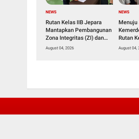
NEWS
NEWS
Rutan Kelas IIB Jepara
Menuju
Mantapkan Pembangunan
Kemerde
Zona Integritas (ZI) dan
Rutan Ke
Agenda Semarak HUT
Ikuti S
August 04, 2026
August 04,
Kemerdekaan RI Ke-81
Kegiata