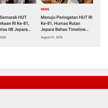
NEWS
 Semarak HUT
Menuju Peringatan HUT RI
kaan RI Ke-81,
Ke-81, Humas Rutan
las IIB Jepara
Jepara Bahas Timeline
osialisasi Pedoman
Kegiatan dalam Coffee
 2026
August 01, 2026
n Secara Virtual
Morning