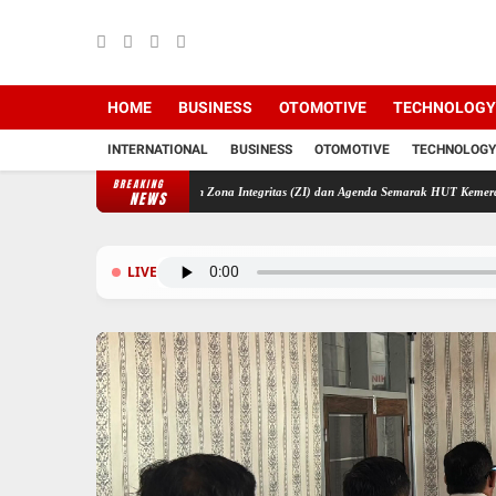
HOME
BUSINESS
OTOMOTIVE
TECHNOLOGY
INTERNATIONAL
BUSINESS
OTOMOTIVE
TECHNOLOGY
BREAKING
a Mantapkan Pembangunan Zona Integritas (ZI) dan Agenda Semarak HUT Kemerdekaan RI K
NEWS
LIVE