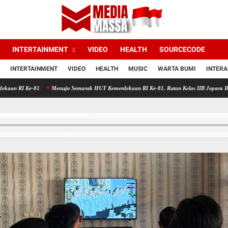
INTERTAINMENT
VIDEO
HEALTH
SOURCECODE
INTERTAINMENT
VIDEO
HEALTH
MUSIC
WARTA BUMI
INTERA
e-81
Menuju Semarak HUT Kemerdekaan RI Ke-81, Rutan Kelas IIB Jepara Ikuti Sosialisa