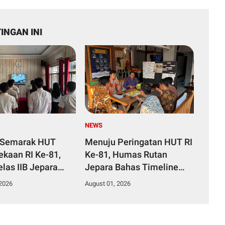
INGAN INI
NEWS
 Semarak HUT
Menuju Peringatan HUT RI
kaan RI Ke-81,
Ke-81, Humas Rutan
las IIB Jepara
Jepara Bahas Timeline
osialisasi Pedoman
Kegiatan dalam Coffee
 2026
August 01, 2026
n Secara Virtual
Morning