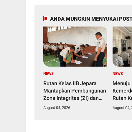
ANDA MUNGKIN MENYUKAI POST
NEWS
NEWS
Rutan Kelas IIB Jepara
Menuju
Mantapkan Pembangunan
Kemerde
Zona Integritas (ZI) dan
Rutan Ke
Agenda Semarak HUT
Ikuti S
August 04, 2026
August 04,
Kemerdekaan RI Ke-81
Kegiata