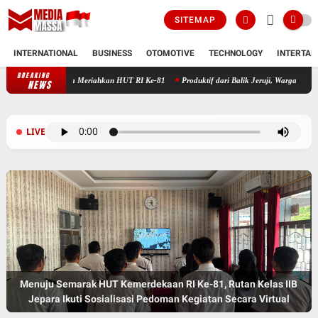
SITEMAP
INTERNATIONAL
BUSINESS
OTOMOTIVE
TECHNOLOGY
INTERTAI
BREAKING
n Kelas IIB Jepara Meriahkan HUT RI Ke-81
Produktif dari Balik Jeruji, Warga Binaan R
NEWS
LIVE
Semangat Merah Putih dari Balik Rutan, Warga Binaan Rutan
Menuju Semarak HUT Kemerdekaan RI Ke-81, Rutan Kelas IIB
Kelas IIB Jepara Ramaikan Lomba Tradisional HUT
Jepara Ikuti Sosialisasi Pedoman Kegiatan Secara Virtual
Kemerdekaan RI Ke-81