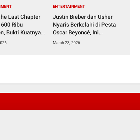
NMENT
ENTERTAINMENT
The Last Chapter
Justin Bieber dan Usher
600 Ribu
Nyaris Berkelahi di Pesta
n, Bukti Kuatnya
Oscar Beyoncé, Ini
i Horor Indonesia
Kronologinya
2026
March 23, 2026