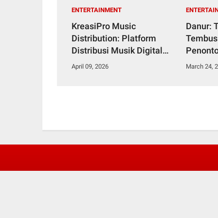
ENTERTAINMENT
ENTERTAI
KreasiPro Music
Danur: 
Distribution: Platform
Tembus 
Distribusi Musik Digital
Penonto
yang Wujudkan Mimpi
Dominas
April 09, 2026
March 24, 
Musisi Indonesia Go
International