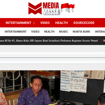
INTERTAINMENT
VIDEO
HEALTH
SOURCECODE
INTERTAINMENT
VIDEO
HEALTH
MUSIC
WARTA BUMI
INTERA
, Rutan Kelas IIB Jepara Ikuti Sosialisasi Pedoman Kegiatan Secara Virtual
Menuju Pe