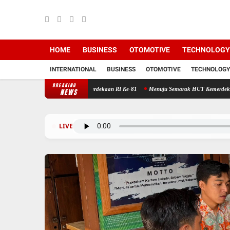
HOME
BUSINESS
OTOMOTIVE
TECHNOLOGY
INTERNATIONAL
BUSINESS
OTOMOTIVE
TECHNOLOGY
BREAKING
dan Agenda Semarak HUT Kemerdekaan RI Ke-81
Menuju Semarak HUT Kemerdekaan RI Ke-81
NEWS
LIVE