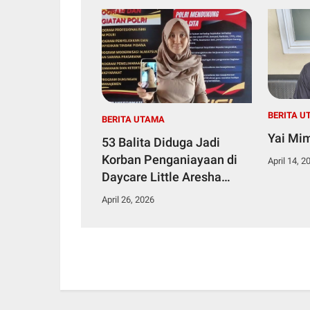
BERITA U
BERITA UTAMA
Yai Mi
53 Balita Diduga Jadi
Korban Penganiayaan di
April 14, 2
Daycare Little Aresha
Yogyakarta, Ternyata Tak
April 26, 2026
Berizin