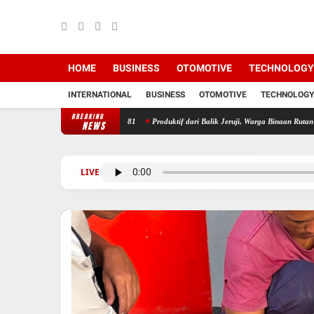
HOME
BUSINESS
OTOMOTIVE
TECHNOLOGY
INTERNATIONAL
BUSINESS
OTOMOTIVE
TECHNOLOGY
BREAKING
 Jepara Meriahkan HUT RI Ke-81
Produktif dari Balik Jeruji, Warga Binaan Rutan Jepara
NEWS
LIVE