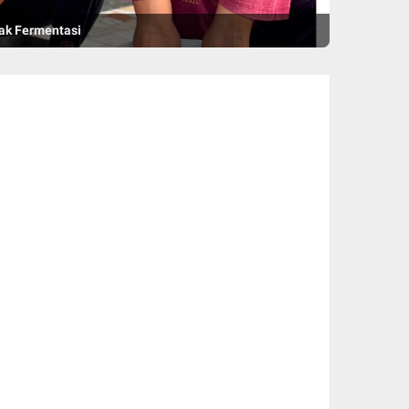
UT Kemerdekaan RI Ke-81
nak Fermentasi