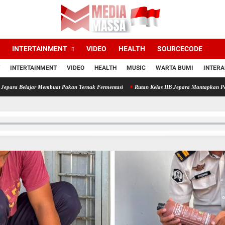
INTERTAINMENT
VIDEO
HEALTH
SOURCECODE
INTERTAINMENT
VIDEO
HEALTH
MUSIC
WARTA BUMI
INTERA
 Belajar Membuat Pakan Ternak Fermentasi
Rutan Kelas IIB Jepara Mantapkan Pembangu