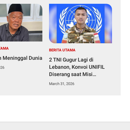
TAMA
BERITA UTAMA
m Meninggal Dunia
2 TNI Gugur Lagi di
Lebanon, Konvoi UNIFIL
026
Diserang saat Misi
Perdamaian
March 31, 2026