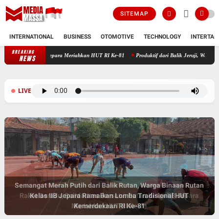
SITEMAP
INTERNATIONAL
BUSINESS
OTOMOTIVE
TECHNOLOGY
INTERTAI
BREAKING
 Rutan Kelas IIB Jepara Meriahkan HUT RI Ke-81
Produktif dari Balik Jeruji, Warga Bin
NEWS
LIVE
Semangat Merah Putih dari Balik Rutan, Warga Binaan Rutan
Raket Beradu, Solidaritas Bersatu: Rutan Kelas IIB Jepara
Kelas IIB Jepara Ramaikan Lomba Tradisional HUT
Meriahkan HUT RI Ke-81
Kemerdekaan RI Ke-81