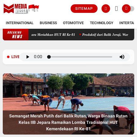
SITEMAP
INTERNATIONAL
BUSINESS
OTOMOTIVE
TECHNOLOGY
INTERTAI
BREAKING
tan Kelas IIB Jepara Meriahkan HUT RI Ke-81
Produktif dari Balik Jeruji, Warga Binaan
NEWS
LIVE
Semangat Merah Putih dari Balik Rutan, Warga Binaan Rutan
Kelas IIB Jepara Ramaikan Lomba Tradisional HUT
Kemerdekaan RI Ke-81