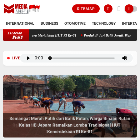
SITEMAP
INTERNATIONAL
BUSINESS
OTOMOTIVE
TECHNOLOGY
INTERTAI
BREAKING
tan Kelas IIB Jepara Meriahkan HUT RI Ke-81
Produktif dari Balik Jeruji, Warga Binaan
NEWS
LIVE
Semangat Merah Putih dari Balik Rutan, Warga Binaan Rutan
Raket Beradu, Solidaritas Bersatu: Rutan Kelas IIB Jepara
Kelas IIB Jepara Ramaikan Lomba Tradisional HUT
Meriahkan HUT RI Ke-81
Kemerdekaan RI Ke-81