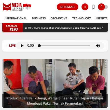
SITEMAP
INTERNATIONAL
BUSINESS
OTOMOTIVE
TECHNOLOGY
INTERTAI
BREAKING
Rutan Kelas IIB Jepara Mantapkan Pembangunan Zona Integritas (ZI) dan Agenda Sem
NEWS
LIVE
Produktif dari Balik Jeruji, Warga Binaan Rutan Jepara Belajar
Membuat Pakan Ternak Fermentasi