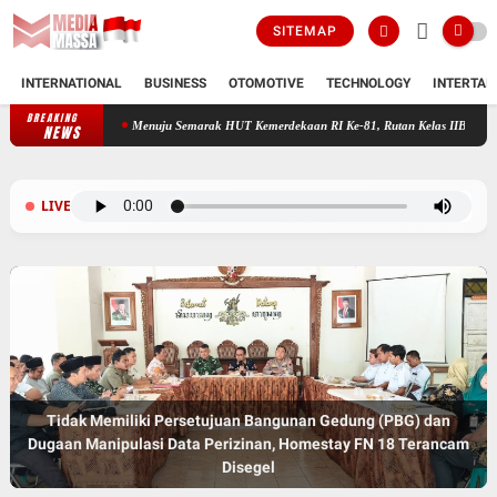
SITEMAP
INTERNATIONAL
BUSINESS
OTOMOTIVE
TECHNOLOGY
INTERTAI
BREAKING
Menuju Semarak HUT Kemerdekaan RI Ke-81, Rutan Kelas IIB Jepara Ikuti
NEWS
LIVE
Tidak Memiliki Persetujuan Bangunan Gedung (PBG) dan
Dugaan Manipulasi Data Perizinan, Homestay FN 18 Terancam
Disegel