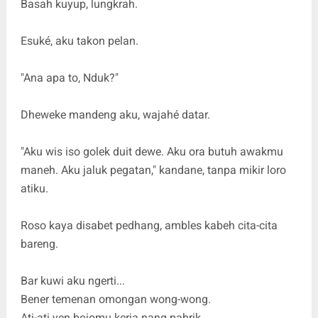
Basah kuyup, lungkrah.
Esuké, aku takon pelan.
"Ana apa to, Nduk?"
Dheweke mandeng aku, wajahé datar.
"Aku wis iso golek duit dewe. Aku ora butuh awakmu
maneh. Aku jaluk pegatan," kandane, tanpa mikir loro
atiku.
Roso kaya disabet pedhang, ambles kabeh cita-cita
bareng.
Bar kuwi aku ngerti...
Bener temenan omongan wong-wong.
Ati-ati yen bojomu kerja nang pabrik.