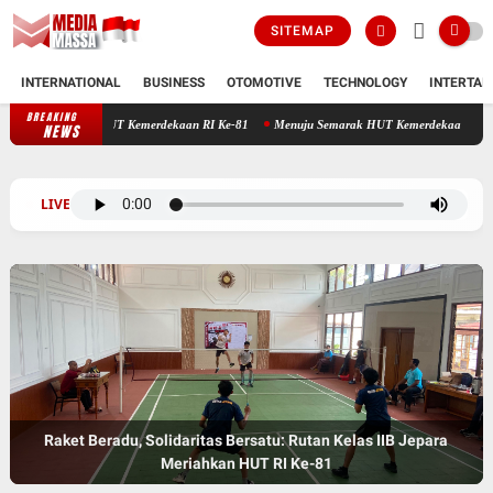
SITEMAP
INTERNATIONAL
BUSINESS
OTOMOTIVE
TECHNOLOGY
INTERTAI
BREAKING
genda Semarak HUT Kemerdekaan RI Ke-81
Menuju Semarak HUT Kemerdekaan RI Ke-81, Rut
NEWS
LIVE
Raket Beradu, Solidaritas Bersatu: Rutan Kelas IIB Jepara
Meriahkan HUT RI Ke-81