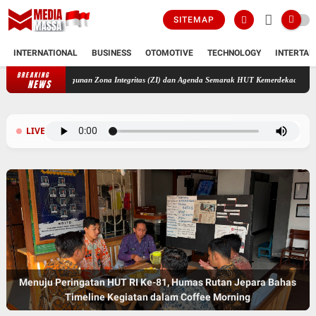
SITEMAP
INTERNATIONAL
BUSINESS
OTOMOTIVE
TECHNOLOGY
INTERTAI
BREAKING
tapkan Pembangunan Zona Integritas (ZI) dan Agenda Semarak HUT Kemerdekaan RI Ke-81
NEWS
LIVE
Menuju Peringatan HUT RI Ke-81, Humas Rutan Jepara Bahas
Timeline Kegiatan dalam Coffee Morning