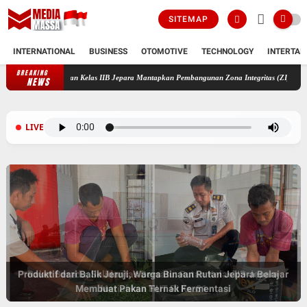
SITEMAP
INTERNATIONAL
BUSINESS
OTOMOTIVE
TECHNOLOGY
INTERTAI
BREAKING
Rutan Kelas IIB Jepara Mantapkan Pembangunan Zona Integritas (ZI) dan Ag
NEWS
LIVE
Produktif dari Balik Jeruji, Warga Binaan Rutan Jepara Belajar
Raket Beradu, Solidaritas Bersatu: Rutan Kelas IIB Jepara
Membuat Pakan Ternak Fermentasi
Meriahkan HUT RI Ke-81